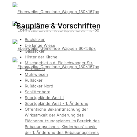
Baupläne & Vorschriften
✕
Buchäcker
Die lange Wiese
Gassäcker
Hinter der Kirche
Mischgebiet a.d. Fleischwanger Str.
Mittelösch
Mühlwiesen
Rußäcker
Rußäcker Nord
Schlittenberg
Sportgelände West II
Sportgelände West - 1. Änderung
Öffentliche Bekanntmachung der
Wirksamkeit der Änderung des
Flächennutzungsplanes im Bereich des
Bebauungsplanes „Kinderhaus“ sowie
der 1. Änderung des Bebauungsplanes