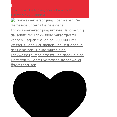
1
Open post by tobias_braendle with ID
17872594293388634