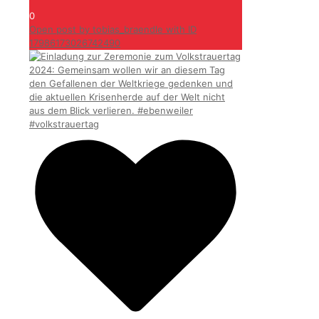
0
Open post by tobias_braendle with ID
17986173026742490