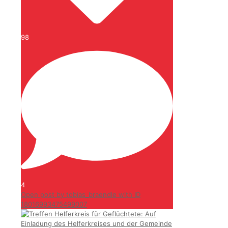
98
4
Open post by tobias_braendle with ID
18016993475499007