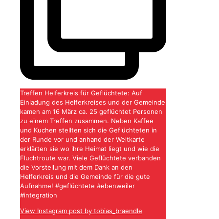
Treffen Helferkreis für Geflüchtete: Auf
Einladung des Helferkreises und der Gemeinde
kamen am 16 März ca. 25 geflüchtet Personen
zu einem Treffen zusammen. Neben Kaffee
und Kuchen stellten sich die Geflüchteten in
der Runde vor und anhand der Weltkarte
erklärten sie wo ihre Heimat liegt und wie die
Fluchtroute war. Viele Geflüchtete verbanden
die Vorstellung mit dem Dank an den
Helferkreis und die Gemeinde für die gute
Aufnahme! #geflüchtete #ebenweiler
#integration
View Instagram post by tobias_braendle