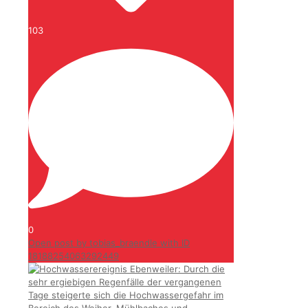
103
0
Open post by tobias_braendle with ID
18188254063292449