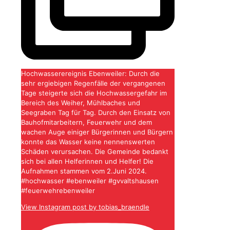
Hochwasserereignis Ebenweiler: Durch die
sehr ergiebigen Regenfälle der vergangenen
Tage steigerte sich die Hochwassergefahr im
Bereich des Weiher, Mühlbaches und
Seegraben Tag für Tag. Durch den Einsatz von
Bauhofmitarbeitern, Feuerwehr und dem
wachen Auge einiger Bürgerinnen und Bürgern
konnte das Wasser keine nennenswerten
Schäden verursachen. Die Gemeinde bedankt
sich bei allen Helferinnen und Helfer! Die
Aufnahmen stammen vom 2.Juni 2024.
#hochwasser #ebenweiler #gvvaltshausen
#feuerwehrebenweiler
View Instagram post by tobias_braendle