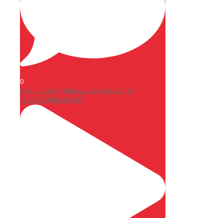
0
Open post by tobias_braendle with ID
18099327862454167