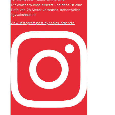
Trinkwasserpumpe ersetzt und dabei in eine
Tiefe von 28 Meter verbracht. #ebenweiler
#gvvaltshausen
View Instagram post by tobias_braendle