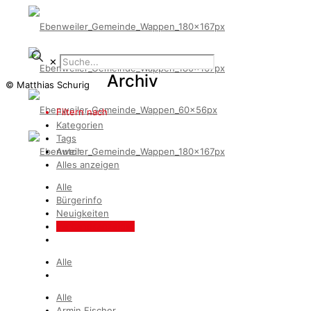
✕
Archiv
© Matthias Schurig
Filtern nach
Kategorien
Tags
Autor
Alles anzeigen
Alle
Bürgerinfo
Neuigkeiten
Verbandsanzeiger
Alle
Alle
Armin Fischer