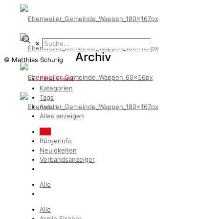
✕
Archiv
© Matthias Schurig
Filtern nach
Kategorien
Tags
Autor
Alles anzeigen
Alle
Bürgerinfo
Neuigkeiten
Verbandsanzeiger
Alle
Alle
Armin Fischer